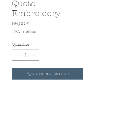
Quote
Embroidery
Prix
95,00 €
TVA Incluse
Quantité
*
Ajouter au panier
Victor Hugo quote
Hand embroidered on a
vintage handkerchief
Dimensions : 40 x 40 cm