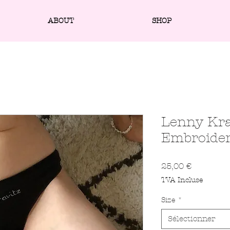
ABOUT
SHOP
Lenny Kra
Embroider
Prix
25,00 €
TVA Incluse
Size
*
Sélectionner