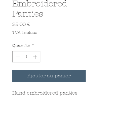
Embroidered
Panties
Prix
25,00 €
TVA Incluse
Quantité
*
Ajouter au panier
Hand embroidered panties
Cotton
Available in black or white
Size : S, M, L