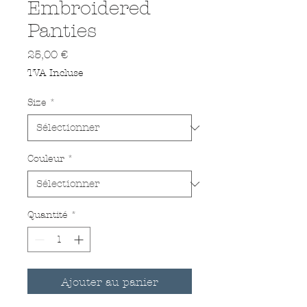
Embroidered
Panties
Prix
25,00 €
TVA Incluse
Size
*
Couleur
*
Quantité
*
Ajouter au panier