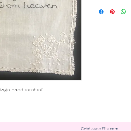
tage handkerchief
Créé avec
Wix.com