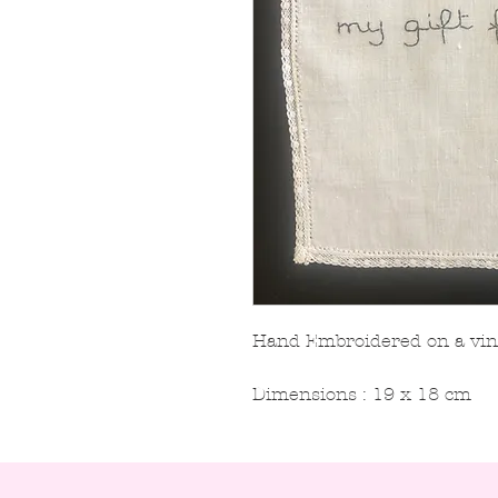
Hand Embroidered on a vin
Dimensions : 19 x 18 cm