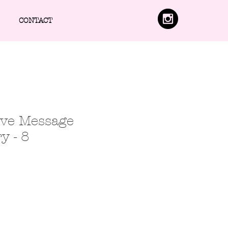
CONTACT
ove Message
y - 8