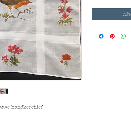
Ajo
tage handkerchief