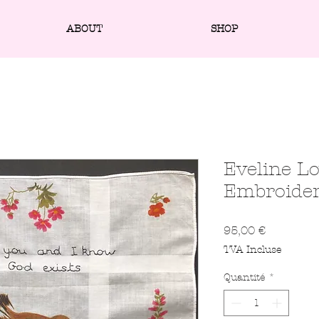
ABOUT
SHOP
Eveline L
Embroider
Prix
95,00 €
TVA Incluse
Quantité
*