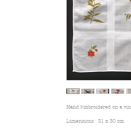
Hand Embroidered on a vin
Dimensions : 31 x 30 cm