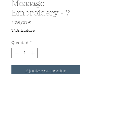
Message
Embroidery - 7
Prix
125,00 €
TVA Incluse
Quantité
*
Ajouter au panier
Hand Embroidered on a satin
vintage handkerchief
Dimensions : 38 x 38 cm